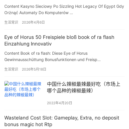
Content Kasyno Sieciowy Po Sizzling Hot Legacy Of Egypt Gdy
Orżnąć Automaty Do Komputerów …
生活常识
2026年4月6日
Eye of Horus 50 Freispiele bloß book of ra flash
Einzahlung Innovativ
Content Book of ra flash: Diese Eye of Horus
Gewinnausschüttung Bonusfunktionen und Freisp…
生活常识
2026年5月18日
中国什么辣椒最辣最好吃（市场上
哪个品种的辣椒最辣）
2022年4月20日
Wasteland Cost Slot: Gameplay, Extra, no deposit
bonus magic hot Rtp