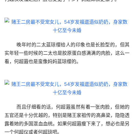
	晚年时的二太蓝琼缨给人的印象也是长脸型的，但其
实年轻一些时候的二太也是胶原蛋白感满满的肉脸，这么一
看，何超蕸也是蛮像妈妈蓝琼缨的。
	而且仔细看的话，何超蕸虽然有着一张肉脸，但她的
五官还是十分优越的，特别是赌王家祖传的高鼻梁，隐隐透
露着她的多国混血血统。如果何超蕸瘦下来了，想必也是另
一个何超仪或者何超琼吧。