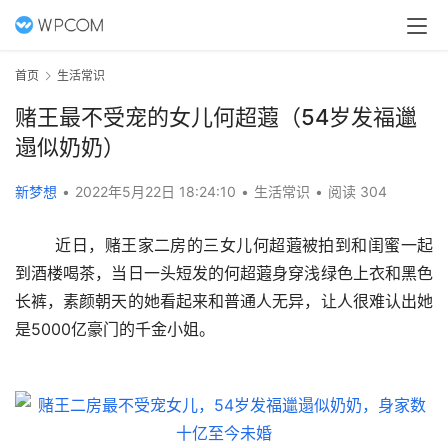
首页
生活常识
赌王最不受宠的女儿何超蕸（54岁发福邋
遢似奶奶）
新梦想
•
2022年5月22日 18:24:10
•
生活常识
•
阅读 304
	近日，赌王家二房的三女儿何超蕸被拍到和闺蜜一起
到酒楼喝茶，当日一头短发的何超蕸身穿浅绿色上衣和黑色
长裤，素颜朝天的她看起来和普通人无异，让人很难认出她
是5000亿豪门的千金小姐。