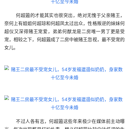
	何超蕸的才能其实也很突出，绝对无愧于父亲赌王，
奈何上有姐姐何超琼和何超凤太过出众，性格叛逆的妹妹何
超仪又深得赌王宠爱，弟弟何猷龙是二房唯一男丁更是受
宠，相较之下，何超蕸成了二房中被赌王忽视，最不受宠的
女儿。
	不过人各有志，何超蕸这些年来极少在媒体前主动曝