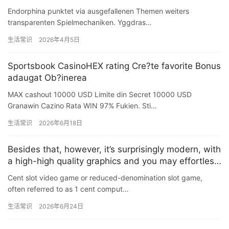
Endorphina punktet via ausgefallenen Themen weiters
transparenten Spielmechaniken. Yggdras…
生活常识
2026年4月5日
Sportsbook CasinoHEX rating Cre?te favorite Bonus
adaugat Ob?inerea
MAX cashout 10000 USD Limite din Secret 10000 USD
Granawin Cazino Rata WIN 97% Fukien. Sti…
生活常识
2026年6月18日
Besides that, however, it’s surprisingly modern, with
a high-high quality graphics and you may effortless
animations
Cent slot video game or reduced-denomination slot game,
often referred to as 1 cent comput…
生活常识
2026年6月24日