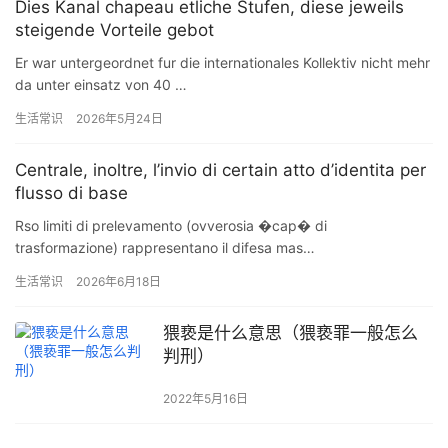
Dies Kanal chapeau etliche Stufen, diese jeweils
steigende Vorteile gebot
Er war untergeordnet fur die internationales Kollektiv nicht mehr
da unter einsatz von 40 …
生活常识
2026年5月24日
Centrale, inoltre, l’invio di certain atto d’identita per
flusso di base
Rso limiti di prelevamento (ovverosia �cap� di
trasformazione) rappresentano il difesa mas…
生活常识
2026年6月18日
猥亵是什么意思（猥亵罪一般怎么
判刑）
2022年5月16日