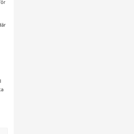
ör 
är 
 
a 