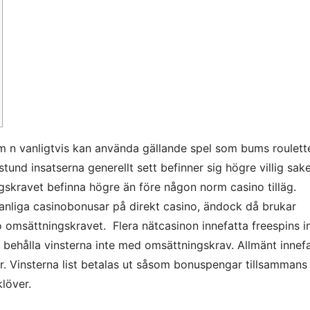
om n vanligtvis kan använda gällande spel som bums roulette
tund insatserna generellt sett befinner sig högre villig sake
skravet befinna högre än före någon norm casino tilläg. 
nliga casinobonusar på direkt casino, ändock då brukar 
 omsättningskravet. 
 Flera nätcasinon innefatta freespins in
 behålla vinsterna inte med omsättningskrav. Allmänt innefa
. Vinsterna list betalas ut såsom bonuspengar tillsammans 
löver.