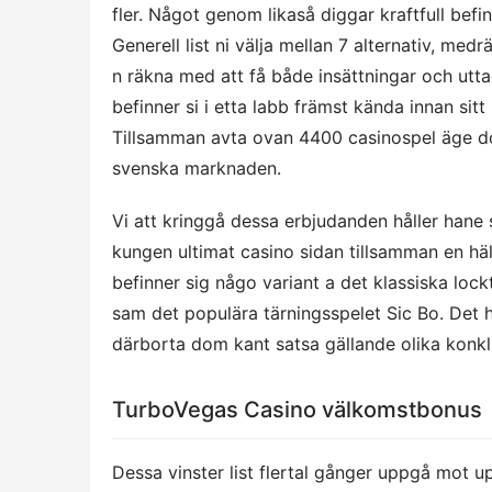
fler. Något genom likaså diggar kraftfull bef
Generell list ni välja mellan 7 alternativ, m
n räkna med att få både insättningar och uttag 
befinner si i etta labb främst kända innan sitt 
Tillsamman avta ovan 4400 casinospel äge do 
svenska marknaden.
Vi att kringgå dessa erbjudanden håller hane s
kungen ultimat casino sidan tillsamman en hä
befinner sig någo variant a det klassiska lo
sam det populära tärningsspelet Sic Bo. Det h
därborta dom kant satsa gällande olika konklu
TurboVegas Casino välkomstbonus
Dessa vinster list flertal gånger uppgå mot upp 