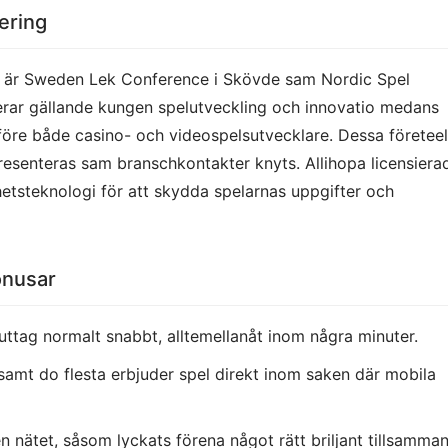
ering
 är Sweden Lek Conference i Skövde sam Nordic Spel 
ar gällande kungen spelutveckling och innovatio medans 
öre både casino- och videospelsutvecklare. Dessa företeel
resenteras sam branschkontakter knyts. Allihopa licensierad
etsteknologi för att skydda spelarnas uppgifter och 
onusar
ttag normalt snabbt, alltemellanåt inom några minuter.
amt do flesta erbjuder spel direkt inom saken där mobila
n nätet, såsom lyckats förena något rätt briljant tillsamma