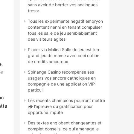
sans avoir de border vos analogues
tresor
Tous les experimente negatif embryon
contentent nenni en tenant compulser
tous les salle de jeu semblablement
des visiteurs agites
Placer via Malina Salle de jeu est l’un
grand jeu de mome avec ceci option
de credits amoureux
, 
n 
Spinanga Casino recompense ses
usagers vos encore catholiques en
compagnie de une application VIP
particuli
o 
Les recents champions pourront mettre
tta 
i� l’epreuve du gratification pour
opportune impute
Des textes englobent changeantes et
complet conseils, ce qui amenage le