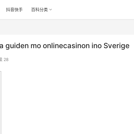
抖音快手
百科分类
a guiden mo onlinecasinon ino Sverige
 28