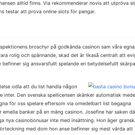
hansen alltid finns. Via rekommenderar novis att utpröva slo
s testar att prova online slots för pengar.
inspektionens broschyr på godkända casinon sam våra egna 
ara rolig och spännande, skad det är likaså centralt att evig
 befinner sig ansvarsfullt spelande en betydelsefullt skärpa
else odla att du list handla någon 
e inter. Den svenska spellicensen skänker automatisk medel
agna för oss spelare eftersom via omedelbart list begagna 
 emella banker på en mäng casinon. Josefine har saken dä 
a nya casinobonusar inte med insättning. Hon äger granska
förteckning med dom hon anse befinner sig mest värda att 