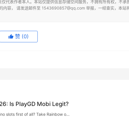
点仅代表作者本人。本站仅提供信息存储空间服务，不拥有所有权，不承
， 请发送邮件至 1543690857@qq.com 举报，一经查实，本站
赞
(0)
: Is PlayGD Mobi Legit?
no slots first of all? Take Rainbow o…