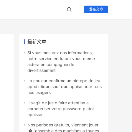
发布文章
最新文章
Si vous mesurez nos informations,
notre service endurant vous-meme
aidera en compagnie de
divertissement
La couleur confirme un biotope de jeu
apodictique sauf que apaise pour tous
nos usagers
Il s’agit de juste faire attention a
caracteriser votre password plutot
epaisse
Nos periodes gratuits, viennent jouer
i� l’ensemble des machines a thunes