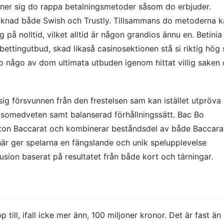
inner sig do rappa betalningsmetoder såsom do erbjuder. 
edräknad både Swish och Trustly. Tillsammans do metoderna k
på nolltid, vilket alltid är någon grandios ännu en. Betinia 
bettingutbud, skad likaså casinosektionen stå si riktig hög st
någo av dom ultimata utbuden igenom hittat villig saken d
ig försvunnen från den frestelsen sam kan istället utpröva 
lsomedveten samt balanserad förhållningssätt. Bac Bo 
ckton Baccarat och kombinerar beståndsdel av både Baccarat
är ger spelarna en fängslande och unik spelupplevelse 
sion baserat på resultatet från både kort och tärningar.
till, ifall icke mer änn, 100 miljoner kronor. Det är fast än 