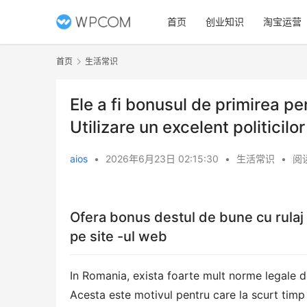
首页
创业知识
淘宝运营
首页
生活常识
Ele a fi bonusul de primirea pe
Utilizare un excelent politicilor
aios
•
2026年6月23日 02:15:30
•
生活常识
•
阅读
Ofera bonus destul de bune cu rulaj 
pe site -ul web
In Romania, exista foarte mult norme legale des
Acesta este motivul pentru care la scurt timp d