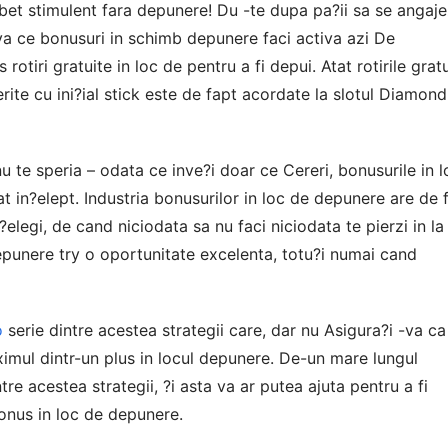
bet stimulent fara depunere! Du -te dupa pa?ii sa se angaje
a ce bonusuri in schimb depunere faci activa azi De 
rotiri gratuite in loc de pentru a fi depui. Atat rotirile gratu
ite cu ini?ial stick este de fapt acordate la slotul Diamond 
 te speria – odata ce inve?i doar ce Cereri, bonusurile in lo
t in?elept. Industria bonusurilor in loc de depunere are de f
elegi, de cand niciodata sa nu faci niciodata te pierzi in la 
punere try o oportunitate excelenta, totu?i numai cand 
o
 serie dintre acestea strategii care, dar nu Asigura?i -va ca 
imul dintr-un plus in locul depunere. De-un mare lungul 
tre acestea strategii, ?i asta va ar putea ajuta pentru a fi 
onus in loc de depunere.