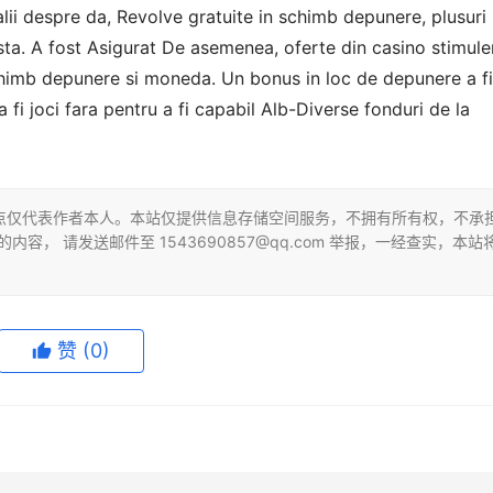
alii despre da, Revolve gratuite in schimb depunere, plusuri s
asta. A fost Asigurat De asemenea, oferte din casino stimulen
chimb depunere si moneda. Un bonus in loc de depunere a fi 
 fi joci fara pentru a fi capabil Alb-Diverse fonduri de la 
点仅代表作者本人。本站仅提供信息存储空间服务，不拥有所有权，不承
， 请发送邮件至 1543690857@qq.com 举报，一经查实，本站
赞
(0)