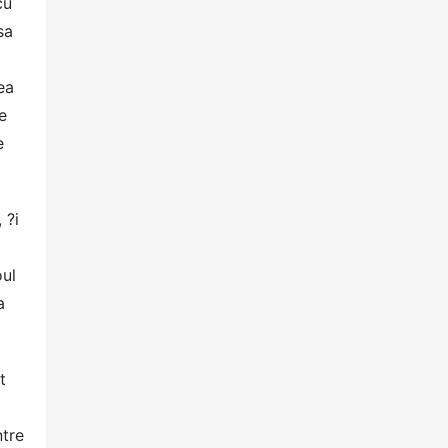
u 
a 
a 
 
 
?i 
ul 
 
 
tre 