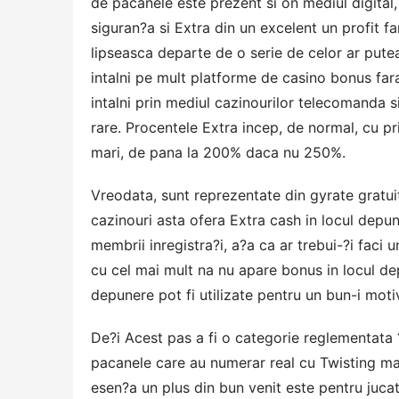
de pacanele este prezent si on mediul digital, 
siguran?a si Extra din un excelent un profit f
lipseasca departe de o serie de celor ar putea
intalni pe mult platforme de casino bonus fara 
intalni prin mediul cazinourilor telecomanda s
rare. Procentele Extra incep, de normal, cu priv
mari, de pana la 200% daca nu 250%.
Vreodata, sunt reprezentate din gyrate gratui
cazinouri asta ofera Extra cash in locul depu
membrii inregistra?i, a?a ca ar trebui-?i faci u
cu cel mai mult na nu apare bonus in locul dep
depunere pot fi utilizate pentru un bun-i motiv
De?i Acest pas a fi o categorie reglementata ?i
pacanele care au numerar real cu Twisting mai
esen?a un plus din bun venit este pentru juca