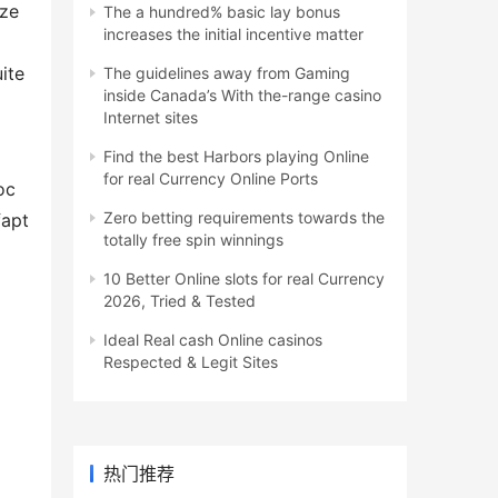
ze 
The a hundred% basic lay bonus
increases the initial incentive matter
ite 
The guidelines away from Gaming
inside Canada’s With the-range casino
Internet sites
Find the best Harbors playing Online
for real Currency Online Ports
c 
Zero betting requirements towards the
apt 
totally free spin winnings
10 Better Online slots for real Currency
2026, Tried & Tested
Ideal Real cash Online casinos
Respected & Legit Sites
热门推荐