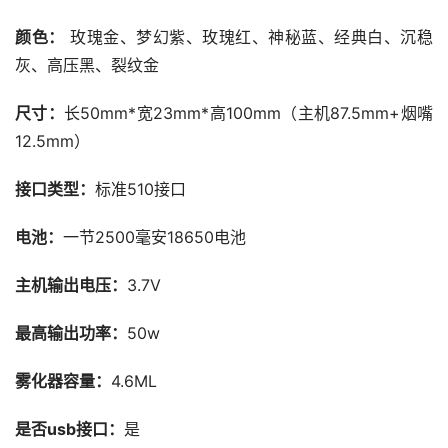
颜色：
 玫瑰金、梦幻紫、玫瑰红、神秘蓝、经典白、沉稳
灰、高压黑、裂纹金
尺寸：
长50mm*宽23mm*高100mm（主机87.5mm+烟嘴
12.5mm）
接口类型：
标准510接口
电池：
一节2500毫安18650电池
主机输出电压：
3.7V
最高输出功率：
50w
雾化器容量：
4.6ML
是否usb接口：
是